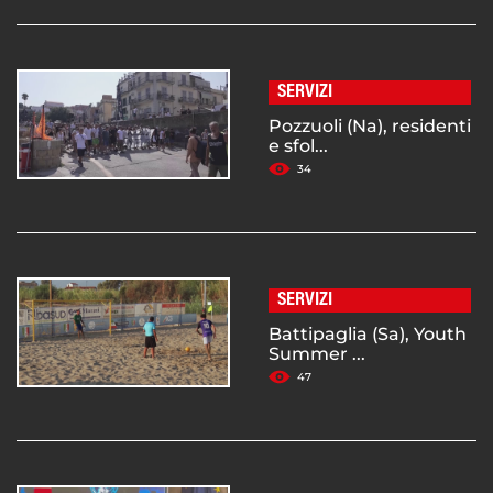
SERVIZI
Pozzuoli (Na), residenti
e sfol...
34
SERVIZI
Battipaglia (Sa), Youth
Summer ...
47