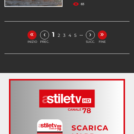
83
«
»
‹
›
1
…
2
3
4
5
INIZIO
PREC.
SUCC.
FINE
SCARICA