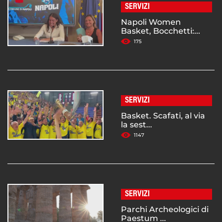
SERVIZI
Napoli Women
Basket, Bocchetti:...
175
SERVIZI
Basket. Scafati, al via
la sest...
1147
SERVIZI
Parchi Archeologici di
Paestum ...