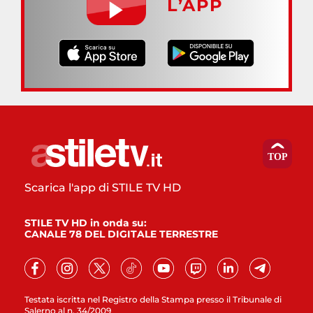
L’APP
Scarica l'app di STILE TV HD
STILE TV HD in onda su:
CANALE 78 DEL DIGITALE TERRESTRE
Testata iscritta nel Registro della Stampa presso il Tribunale di
Salerno al n. 34/2009