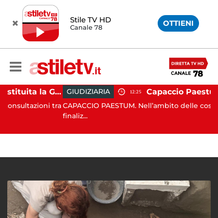
Stile TV HD
OTTIENI
Canale 78
Capaccio Paestum, istituita la Guardia Medica Turistica presso il Psaut di Piazza Santini
GIUDIZIARIA
12:25
azioni tra
CAPACCIO PAESTUM. Nell’ambito delle costanti attiv
finaliz...