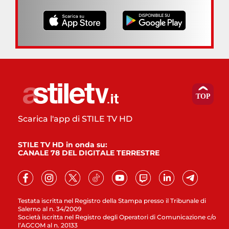
Scarica l'app di STILE TV HD
STILE TV HD in onda su:
CANALE 78 DEL DIGITALE TERRESTRE
Testata iscritta nel Registro della Stampa presso il Tribunale di
Salerno al n. 34/2009
Società iscritta nel Registro degli Operatori di Comunicazione c/o
l’AGCOM al n. 20133