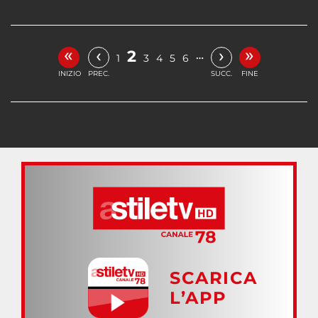
«
»
‹
›
2
…
1
3
4
5
6
INIZIO
PREC.
SUCC.
FINE
SCARICA
L’APP