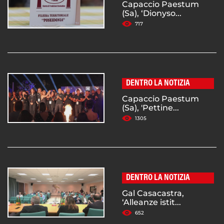
Capaccio Paestum
(Sa), ‘Dionyso...
717
DENTRO LA NOTIZIA
Capaccio Paestum
(Sa), 'Pettine...
1305
DENTRO LA NOTIZIA
Gal Casacastra,
‘Alleanze istit...
652