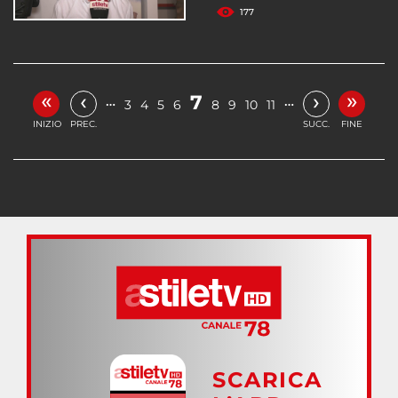
177
«
»
‹
›
7
…
…
3
4
5
6
8
9
10
11
INIZIO
PREC.
SUCC.
FINE
SCARICA