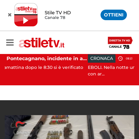
Stile TV HD
OTTIENI
Canale 78
Pontecagnano, incidente in autostrada: 5 giovani feriti
CRONACA
08:13
 8:30 si è verificato
EBOLI. Nella notte un uomo e’ stato ag
con ar...