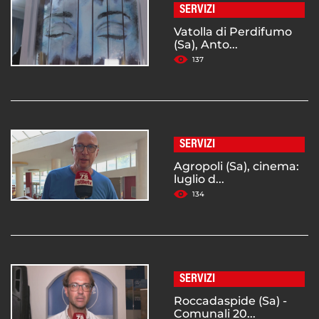
SERVIZI
Vatolla di Perdifumo
(Sa), Anto...
137
SERVIZI
Agropoli (Sa), cinema:
luglio d...
134
SERVIZI
Roccadaspide (Sa) -
Comunali 20...