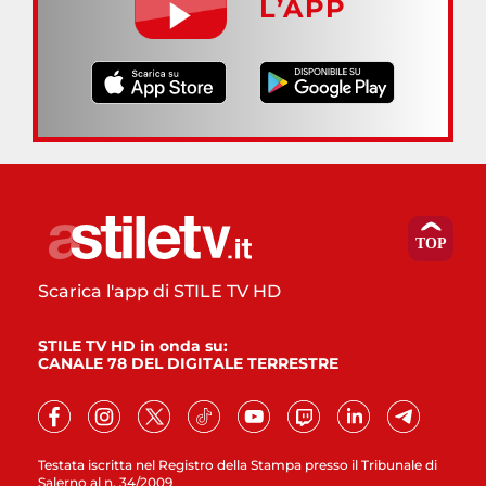
L’APP
Scarica l'app di STILE TV HD
STILE TV HD in onda su:
CANALE 78 DEL DIGITALE TERRESTRE
Testata iscritta nel Registro della Stampa presso il Tribunale di
Salerno al n. 34/2009