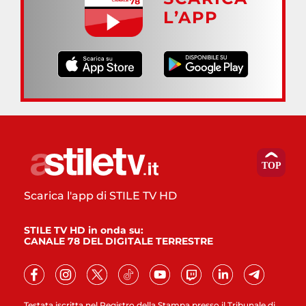
L’APP
Scarica l'app di STILE TV HD
STILE TV HD in onda su:
CANALE 78 DEL DIGITALE TERRESTRE
Testata iscritta nel Registro della Stampa presso il Tribunale di