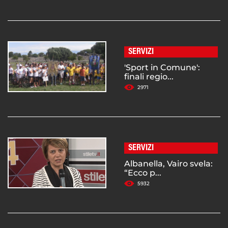
SERVIZI
'Sport in Comune':
finali regio...
2971
SERVIZI
Albanella, Vairo svela:
“Ecco p...
5932