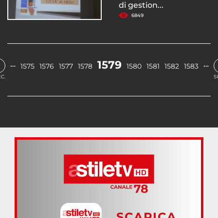
di gestion...
6849
1579
…
…
1575
1576
1577
1578
1580
1581
1582
1583
C.
S
SCARICA