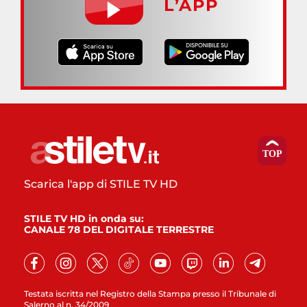
L’APP
Scarica l'app di STILE TV HD
STILE TV HD in onda su:
CANALE 78 DEL DIGITALE TERRESTRE
Testata iscritta nel Registro della Stampa presso il Tribunale di
Salerno al n. 34/2009