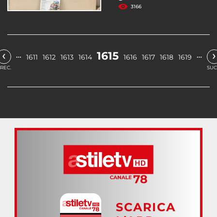
3166
‹
›
1615
…
…
1611
1612
1613
1614
1616
1617
1618
1619
REC.
SUC
SCARICA