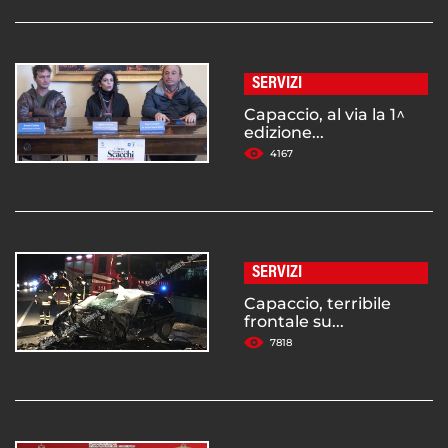
SERVIZI
Capaccio, al via la 1^
edizione...
4167
SERVIZI
Capaccio, terribile
frontale su...
7818