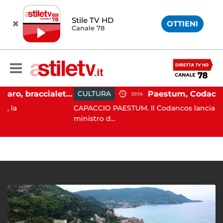
Stile TV HD
OTTIENI
Canale 78
Martina Carbonaro, braccialetto elettronico per i genitori della 14enne uccisa dall'ex
CULTURA
10:54
CAPACCIO PAESTUM. Il Codancos lancia un appello
ministro d...