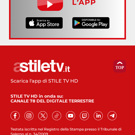
L’APP
Scarica l'app di STILE TV HD
STILE TV HD in onda su:
CANALE 78 DEL DIGITALE TERRESTRE
Testata iscritta nel Registro della Stampa presso il Tribunale di
Salerno al n. 34/2009