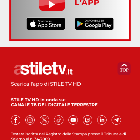
L’APP
Scarica l'app di STILE TV HD
STILE TV HD in onda su:
CANALE 78 DEL DIGITALE TERRESTRE
Testata iscritta nel Registro della Stampa presso il Tribunale di
Salerno al n. 34/2009