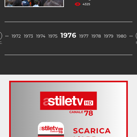
4325
1976
…
…
1972
1973
1974
1975
1977
1978
1979
1980
C.
SCARICA