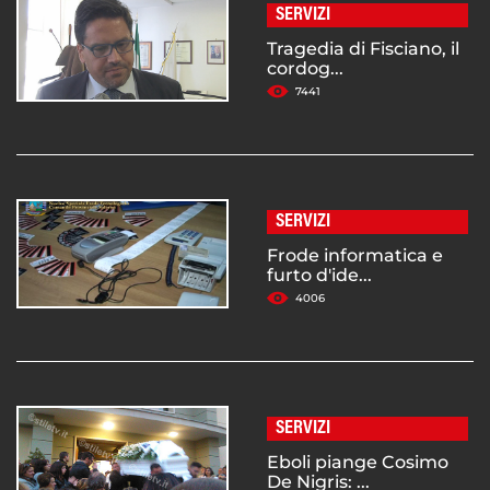
SERVIZI
Tragedia di Fisciano, il
cordog...
7441
SERVIZI
Frode informatica e
furto d'ide...
4006
SERVIZI
Eboli piange Cosimo
De Nigris: ...