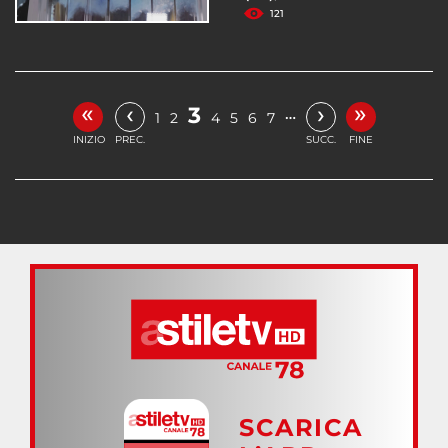
121
«
»
‹
›
3
…
1
2
4
5
6
7
INIZIO
PREC.
SUCC.
FINE
SCARICA