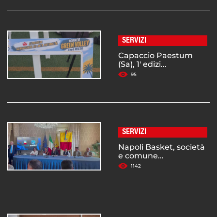
SERVIZI
Capaccio Paestum
(Sa), 1' edizi...
95
SERVIZI
Napoli Basket, società
e comune...
1142