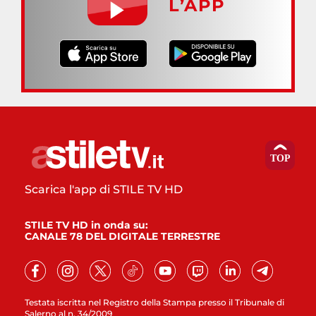
L’APP
Scarica l'app di STILE TV HD
STILE TV HD in onda su:
CANALE 78 DEL DIGITALE TERRESTRE
Testata iscritta nel Registro della Stampa presso il Tribunale di
Salerno al n. 34/2009