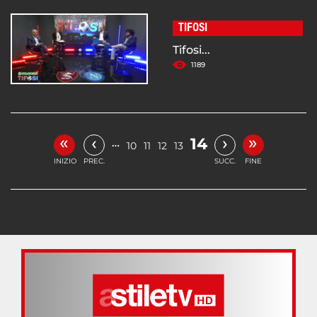
TIFOSI
Tifosi...
1189
«
»
‹
›
14
…
10
11
12
13
INIZIO
PREC.
SUCC.
FINE