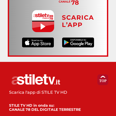
SCARICA
L’APP
Scarica l'app di STILE TV HD
STILE TV HD in onda su:
CANALE 78 DEL DIGITALE TERRESTRE