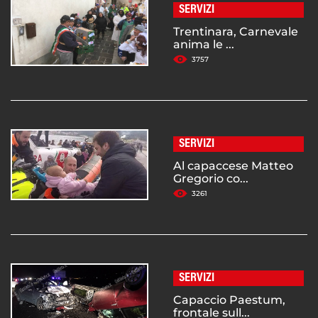
SERVIZI
Trentinara, Carnevale
anima le ...
3757
SERVIZI
Al capaccese Matteo
Gregorio co...
3261
SERVIZI
Capaccio Paestum,
frontale sull...