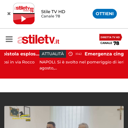
Stile TV HD
OTTIENI
Canale 78
Salerno, colpi di pistola esplosi a Pastena: paura tra i residenti
ATTUALITÀ
15:42
 via Rocco
NAPOLI. Si è svolto nel pomeriggio di ieri, giovedì 
agosto,...