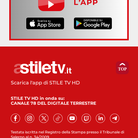
L’APP
Scarica l'app di STILE TV HD
STILE TV HD in onda su:
CANALE 78 DEL DIGITALE TERRESTRE
Testata iscritta nel Registro della Stampa presso il Tribunale di
Salerno al n. 34/2009