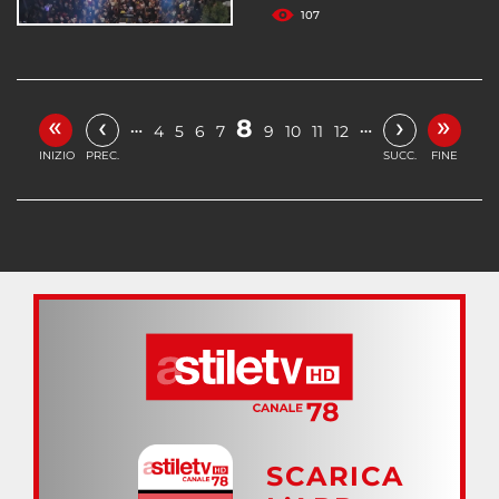
107
«
»
‹
›
8
…
…
4
5
6
7
9
10
11
12
INIZIO
PREC.
SUCC.
FINE
SCARICA