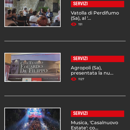
SERVIZI
Vatolla di Perdifumo
(Sa), al '...
151
SERVIZI
Agropoli (Sa),
presentata la nu...
1127
SERVIZI
Musica, 'Casalnuovo
Estate': co...