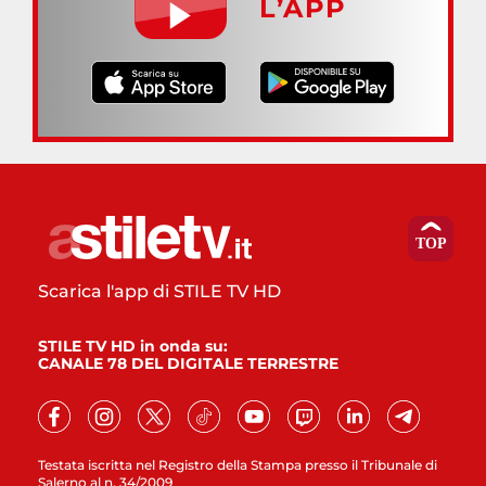
L’APP
Scarica l'app di STILE TV HD
STILE TV HD in onda su:
CANALE 78 DEL DIGITALE TERRESTRE
Testata iscritta nel Registro della Stampa presso il Tribunale di
Salerno al n. 34/2009