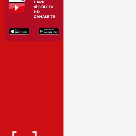
L’APP
di STILETV
HD
CANALE 78