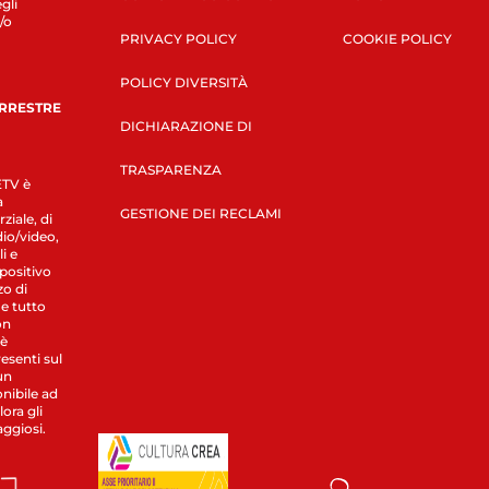
gli
/o
PRIVACY POLICY
COOKIE POLICY
POLICY DIVERSITÀ
ERRESTRE
DICHIARAZIONE DI
TRASPARENZA
LETV è
a
GESTIONE DEI RECLAMI
ziale, di
dio/video,
i e
spositivo
zo di
 e tutto
on
 è
esenti sul
un
nibile ad
ora gli
aggiosi.