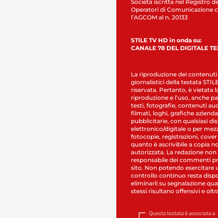
Società iscritta nel Registro de
Operatori di Comunicazione c
l’AGCOM al n. 20133
STILE TV HD in onda su:
CANALE 78 DEL DIGITALE T
La riproduzione dei contenuti
giornalistici della testata STI
riservata. Pertanto, è vietata l
riproduzione e l’uso, anche par
testi, fotografie, contenuti au
filmati, loghi, grafiche aziendal
pubblicitarie, con qualsiasi di
elettronico/digitale o per mez
fotocopie, registrazioni, cover
quanto è ascrivibile a copia n
autorizzata. La redazione non
responsabile dei commenti pr
sito. Non potendo esercitare 
controllo continuo resta dispo
eliminarli su segnalazione qual
stessi risultano offensivi e oltr