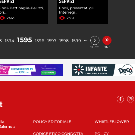
SERVIZI
SERVIZI
Eboli-Battipaglia-Bellizzi,
Eboli, presentati gli
pri...
Interregi...
2463
2383
»
›
1595
…
3
1594
1596
1597
1598
1599
SUCC.
FINE
lla
POLICY EDITORIALE
WHISTLEBLOWER
Salerno al
CODICE ETICO CONDOTTA
POLICY