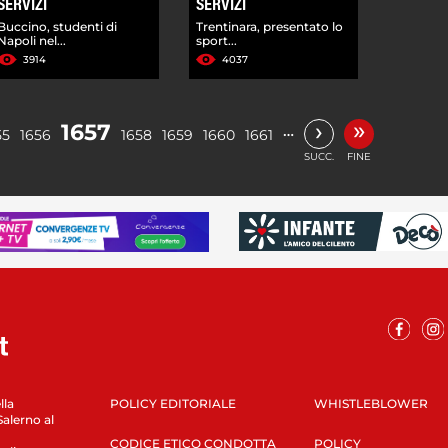
SERVIZI
SERVIZI
Buccino, studenti di
Trentinara, presentato lo
Napoli nel...
sport...
3914
4037
»
›
1657
…
55
1656
1658
1659
1660
1661
SUCC.
FINE
lla
POLICY EDITORIALE
WHISTLEBLOWER
Salerno al
CODICE ETICO CONDOTTA
POLICY