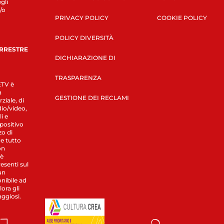
gli
/o
PRIVACY POLICY
COOKIE POLICY
POLICY DIVERSITÀ
ERRESTRE
DICHIARAZIONE DI
TRASPARENZA
LETV è
a
GESTIONE DEI RECLAMI
ziale, di
dio/video,
i e
spositivo
zo di
 e tutto
on
 è
esenti sul
un
nibile ad
ora gli
aggiosi.