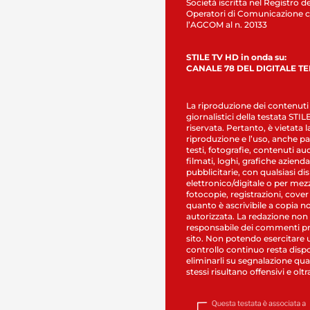
Società iscritta nel Registro de
Operatori di Comunicazione c
l’AGCOM al n. 20133
STILE TV HD in onda su:
CANALE 78 DEL DIGITALE T
La riproduzione dei contenuti
giornalistici della testata STI
riservata. Pertanto, è vietata l
riproduzione e l’uso, anche par
testi, fotografie, contenuti au
filmati, loghi, grafiche aziendal
pubblicitarie, con qualsiasi di
elettronico/digitale o per mez
fotocopie, registrazioni, cover
quanto è ascrivibile a copia n
autorizzata. La redazione non
responsabile dei commenti pr
sito. Non potendo esercitare 
controllo continuo resta dispo
eliminarli su segnalazione qual
stessi risultano offensivi e oltr