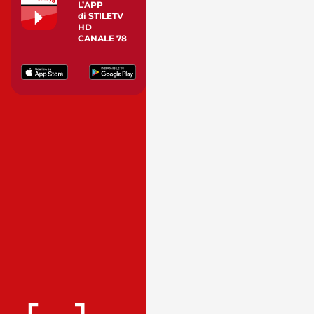
L’APP
di STILETV
HD
CANALE 78