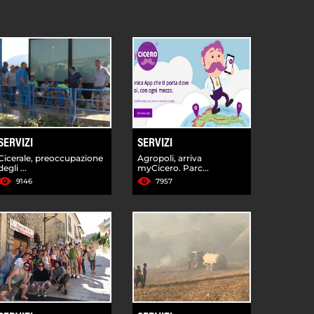
SERVIZI
SERVIZI
Cicerale, preoccupazione
Agropoli, arriva
degli ...
myCicero. Parc...
9146
7957