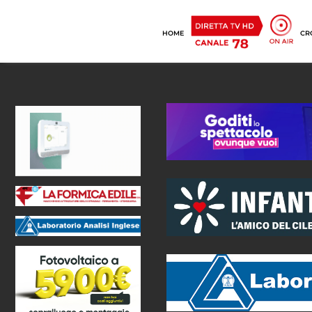
HOME
CR