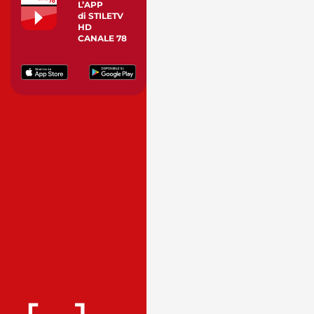
L’APP
di STILETV
HD
CANALE 78