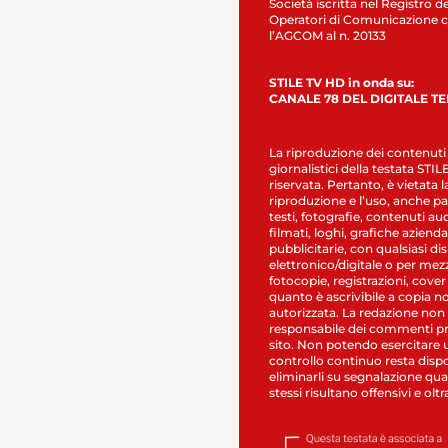
Società iscritta nel Registro de
Operatori di Comunicazione c
l’AGCOM al n. 20133
STILE TV HD in onda su:
CANALE 78 DEL DIGITALE T
La riproduzione dei contenuti
giornalistici della testata STI
riservata. Pertanto, è vietata l
riproduzione e l’uso, anche par
testi, fotografie, contenuti au
filmati, loghi, grafiche aziendal
pubblicitarie, con qualsiasi di
elettronico/digitale o per mez
fotocopie, registrazioni, cover
quanto è ascrivibile a copia n
autorizzata. La redazione non
responsabile dei commenti pr
sito. Non potendo esercitare 
controllo continuo resta dispo
eliminarli su segnalazione qual
stessi risultano offensivi e oltr