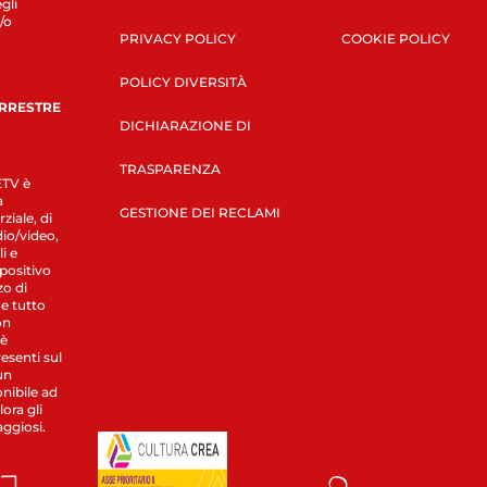
gli
/o
PRIVACY POLICY
COOKIE POLICY
POLICY DIVERSITÀ
ERRESTRE
DICHIARAZIONE DI
TRASPARENZA
LETV è
a
GESTIONE DEI RECLAMI
ziale, di
dio/video,
i e
spositivo
zo di
 e tutto
on
 è
esenti sul
un
nibile ad
ora gli
aggiosi.