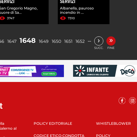
SERVIZI
SERVIZI
San Gregorio Magno,
Albanella, pauroso
suore di Sa...
incendio in ...
3747
7310
»
›
1648
…
46
1647
1649
1650
1651
1652
SUCC.
FINE
lla
POLICY EDITORIALE
WHISTLEBLOWER
Salerno al
CODICE ETICO CONDOTTA
POLICY