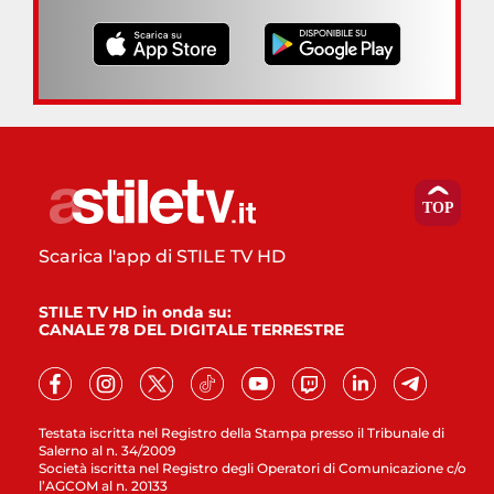
Scarica l'app di STILE TV HD
STILE TV HD in onda su:
CANALE 78 DEL DIGITALE TERRESTRE
Testata iscritta nel Registro della Stampa presso il Tribunale di
Salerno al n. 34/2009
Società iscritta nel Registro degli Operatori di Comunicazione c/o
l’AGCOM al n. 20133