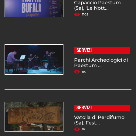
Capaccio Paestum
(Sa), 'Le Nott...
1105
SERVIZI
Parchi Archeologici di
Paestum ...
84
SERVIZI
Vatolla di Perdifumo
(Sa). Fest...
82