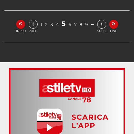
«
»
‹
›
5
…
1
2
3
4
6
7
8
9
INIZIO
PREC.
SUCC.
FINE
SCARICA
L’APP