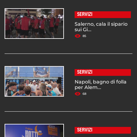
SERVIZI
Salerno, cala il sipario
sui Gi...
85
SERVIZI
Napoli, bagno di folla
per Alem...
68
SERVIZI