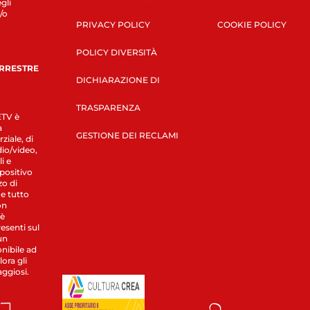
gli
/o
PRIVACY POLICY
COOKIE POLICY
POLICY DIVERSITÀ
ERRESTRE
DICHIARAZIONE DI
TRASPARENZA
LETV è
a
GESTIONE DEI RECLAMI
ziale, di
dio/video,
i e
spositivo
zo di
 e tutto
on
 è
esenti sul
un
nibile ad
ora gli
aggiosi.