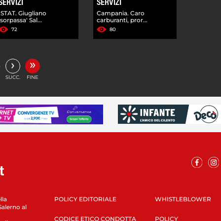
SERVIZI
SERVIZI
ISTAT. Giugliano
Campania. Caro
'sorpassa' Sal...
carburanti, pror...
72
80
»
›
…
SUCC.
FINE
lla
POLICY EDITORIALE
WHISTLEBLOWER
Salerno al
CODICE ETICO CONDOTTA
POLICY