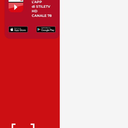
L’APP
di STILETV
HD
CANALE 78