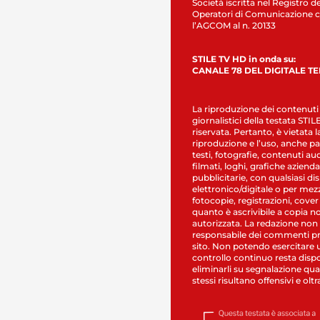
Società iscritta nel Registro de
Operatori di Comunicazione c
l’AGCOM al n. 20133
STILE TV HD in onda su:
CANALE 78 DEL DIGITALE T
La riproduzione dei contenuti
giornalistici della testata STI
riservata. Pertanto, è vietata l
riproduzione e l’uso, anche par
testi, fotografie, contenuti au
filmati, loghi, grafiche aziendal
pubblicitarie, con qualsiasi di
elettronico/digitale o per mez
fotocopie, registrazioni, cover
quanto è ascrivibile a copia n
autorizzata. La redazione non
responsabile dei commenti pr
sito. Non potendo esercitare 
controllo continuo resta dispo
eliminarli su segnalazione qual
stessi risultano offensivi e oltr