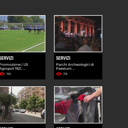
SERVIZI
SERVIZI
Promozione | US
Parchi Archeologici di
Agropoli 1921. ...
Paestum ...
110
113