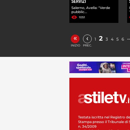
SERVIZI
Salerno, Avella: "Verde
pubblic...
1051
«
‹
2
1
3
4
5
6
INIZIO
PREC.
Testata iscritta nel Registro de
Stampa presso il Tribunale di 
n. 34/2009