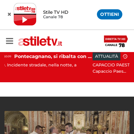
Stile TV HD
OTTIENI
Canale 78
Pontecagnano, si ribalta con l'auto alla rotatoria: giovane ferito
ATTUALITÀ
15:05
adale, nella notte, a
CAPACCIO PAESTUM. Incisiva azi
Capaccio Paes...