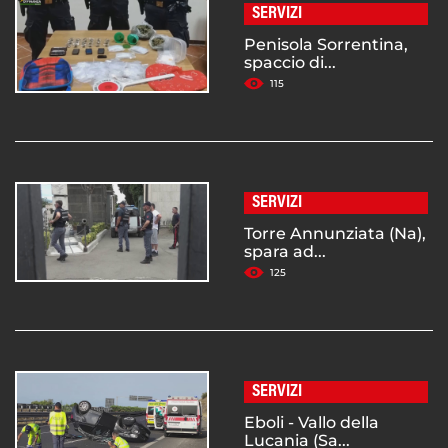
SERVIZI
Penisola Sorrentina,
spaccio di...
115
SERVIZI
Torre Annunziata (Na),
spara ad...
125
SERVIZI
Eboli - Vallo della
Lucania (Sa...