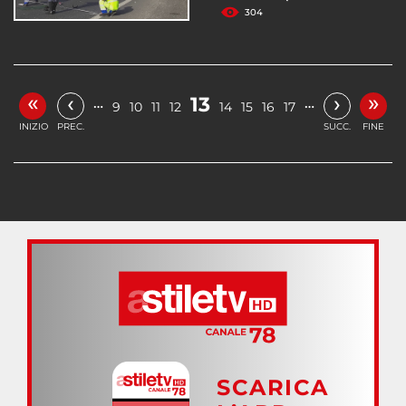
304
«
»
‹
›
13
…
…
9
10
11
12
14
15
16
17
INIZIO
PREC.
SUCC.
FINE
SCARICA