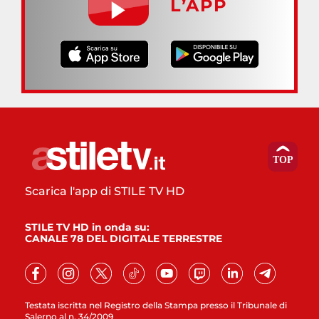
L’APP
Scarica l'app di STILE TV HD
STILE TV HD in onda su:
CANALE 78 DEL DIGITALE TERRESTRE
Testata iscritta nel Registro della Stampa presso il Tribunale di
Salerno al n. 34/2009