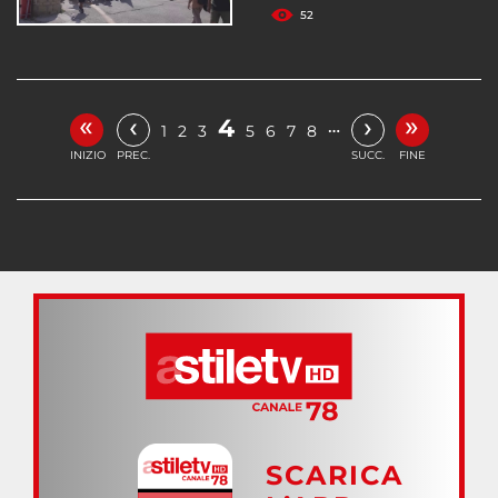
52
«
»
‹
›
4
…
1
2
3
5
6
7
8
INIZIO
PREC.
SUCC.
FINE
SCARICA