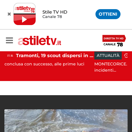
Stile TV HD
OTTIENI
Canale 78
Tramonti, 19 scout dispersi in montagna salvati dai vigili del fuoco
ATTUALITÀ
12:55
uccesso, alle prime luci
MONTECORICE. Non solo danni all
incidenti...