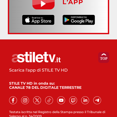
L’APP
Scarica l'app di STILE TV HD
STILE TV HD in onda su:
CANALE 78 DEL DIGITALE TERRESTRE
Testata iscritta nel Registro della Stampa presso il Tribunale di
Salerno al n. 34/2009