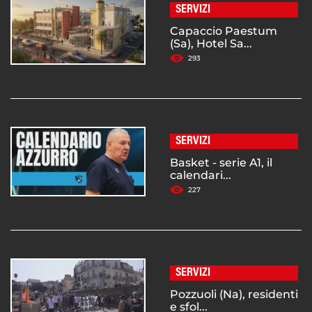
SERVIZI
Capaccio Paestum
(Sa), Hotel Sa...
293
SERVIZI
Basket - serie A1, il
calendari...
227
SERVIZI
Pozzuoli (Na), residenti
e sfol...