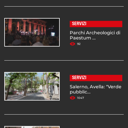
SERVIZI
Parchi Archeologici di
Paestum ...
92
SERVIZI
Salerno, Avella: "Verde
pubblic...
1047