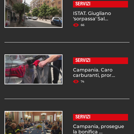
SERVIZI
ISTAT. Giugliano
'sorpassa' Sal...
66
SERVIZI
Campania. Caro
carburanti, pror...
74
SERVIZI
Campania, prosegue
la bonifica ...