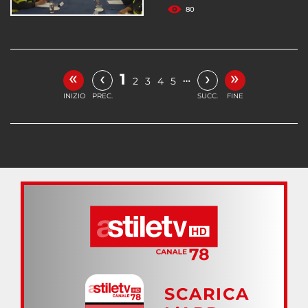
80
«
»
‹
›
1
…
2
3
4
5
INIZIO
PREC.
SUCC.
FINE
SCARICA