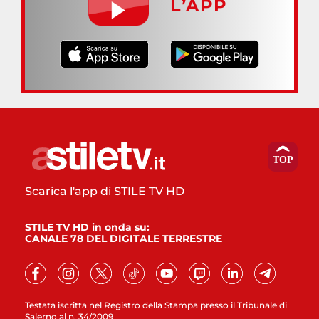
L’APP
Scarica l'app di STILE TV HD
STILE TV HD in onda su:
CANALE 78 DEL DIGITALE TERRESTRE
Testata iscritta nel Registro della Stampa presso il Tribunale di
Salerno al n. 34/2009