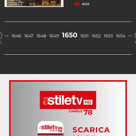
8638
1650
…
…
1646
1647
1648
1649
1651
1652
1653
1654
C.
SCARICA