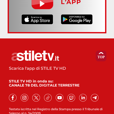
L’APP
Scarica l'app di STILE TV HD
STILE TV HD in onda su:
CANALE 78 DEL DIGITALE TERRESTRE
Testata iscritta nel Registro della Stampa presso il Tribunale di
Salerno al n. 34/2009