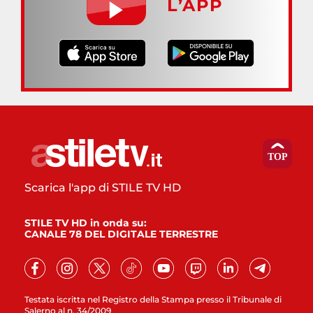
L’APP
Scarica l'app di STILE TV HD
STILE TV HD in onda su:
CANALE 78 DEL DIGITALE TERRESTRE
Testata iscritta nel Registro della Stampa presso il Tribunale di
Salerno al n. 34/2009