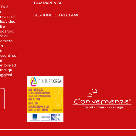
TRASPARENZA
LETV è
a
GESTIONE DEI RECLAMI
ziale, di
dio/video,
i e
spositivo
zo di
 e tutto
on
 è
esenti sul
un
nibile ad
ora gli
aggiosi.