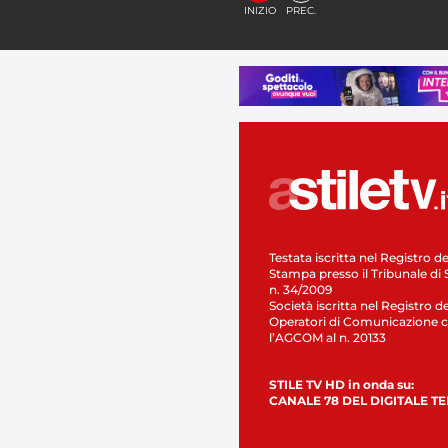
INIZIO
PREC.
Testata iscritta nel Registro de
Stampa presso il Tribunale di 
n. 34/2009
Società iscritta nel Registro de
Operatori di Comunicazione c
l’AGCOM al n. 20133
STILE TV HD in onda su:
CANALE 78 DEL DIGITALE T