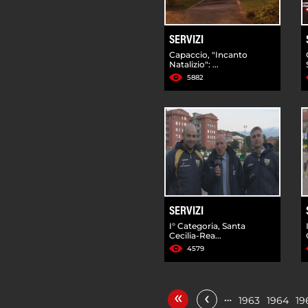
SERVIZI
Capaccio, "Incanto
Natalizio": ...
5882
SERVIZI
I° Categoria, Santa
Cecilia-Rea...
4579
«
‹
…
1963
1964
19