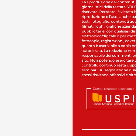
La riproduzione dei contenuti
giornalistici della testata STI
riservata. Pertanto, è vietata l
riproduzione e l’uso, anche par
testi, fotografie, contenuti au
filmati, loghi, grafiche aziendal
pubblicitarie, con qualsiasi di
elettronico/digitale o per mez
fotocopie, registrazioni, cover
quanto è ascrivibile a copia n
autorizzata. La redazione non
responsabile dei commenti pr
sito. Non potendo esercitare 
controllo continuo resta dispo
eliminarli su segnalazione qual
stessi risultano offensivi e oltr