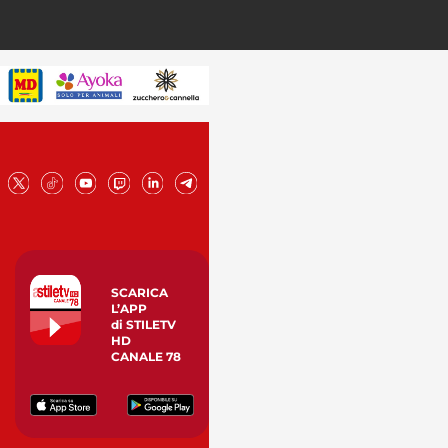
SCARICA
L’APP
di STILETV
HD
CANALE 78