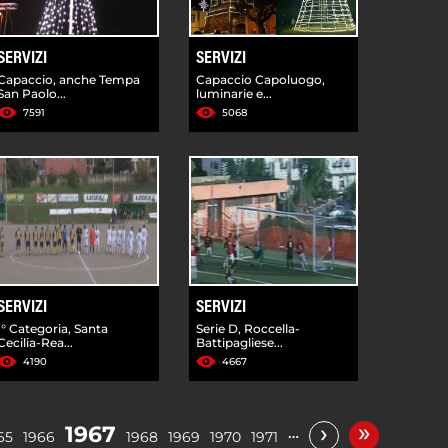
SERVIZI
SERVIZI
Capaccio, anche Tempa
Capaccio Capoluogo,
San Paolo...
luminarie e...
7591
5068
SERVIZI
SERVIZI
I° Categoria, Santa
Serie D, Roccella-
Cecilia-Rea...
Battipagliese...
4190
4667
»
›
1967
…
65
1966
1968
1969
1970
1971