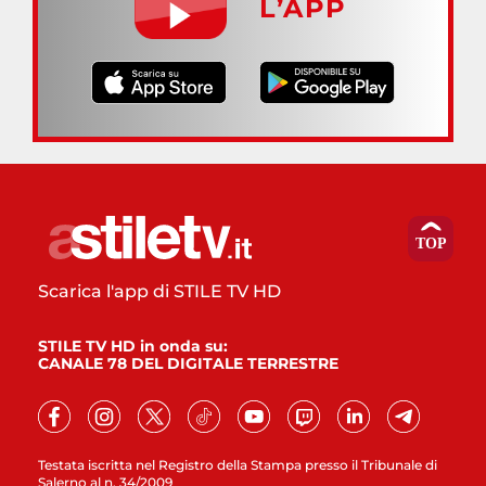
L’APP
Scarica l'app di STILE TV HD
STILE TV HD in onda su:
CANALE 78 DEL DIGITALE TERRESTRE
Testata iscritta nel Registro della Stampa presso il Tribunale di
Salerno al n. 34/2009