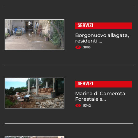
SERVIZI
Borgonuovo allagata,
residenti ...
3885
SERVIZI
Marina di Camerota,
Forestale s...
5342