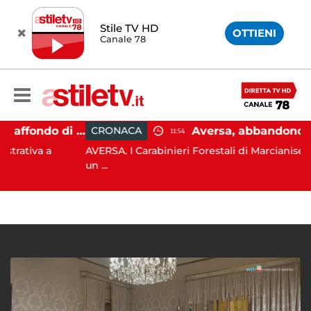
Stile TV HD
OTTIENI
Canale 78
Capaccio Paestum, affondo di Forza Italia: "Paolino è arrivato al capolinea"
CRONACA
11:54
a a
AVERSA. I Carabinieri Forestali di Marcianise sorpre
un ...