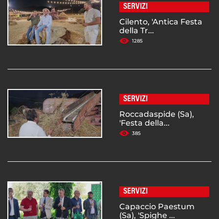
SERVIZI
Cilento, 'Antica Festa
della Tr...
1285
SERVIZI
Roccadaspide (Sa),
'Festa della...
385
SERVIZI
Capaccio Paestum
(Sa), 'Spighe ...