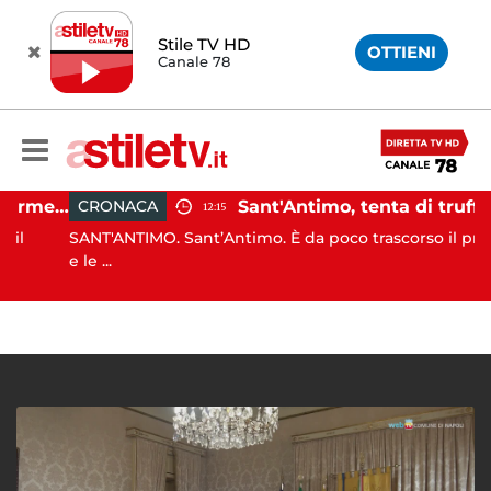
Stile TV HD
OTTIENI
Canale 78
Ospedale Battipaglia, regolarmente in funzione il Servizio Trasfusionale
Sant'Antimo, tenta di truffare anziana: 16enne denunciato dai carabinier
CRONACA
12:15
SANT'ANTIMO. Sant’Antimo. È da poco trascorso il pranzo
e le ...