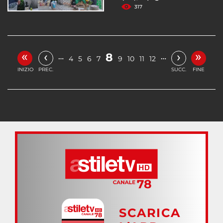
317
«
»
‹
›
8
…
…
4
5
6
7
9
10
11
12
INIZIO
PREC.
SUCC.
FINE
SCARICA