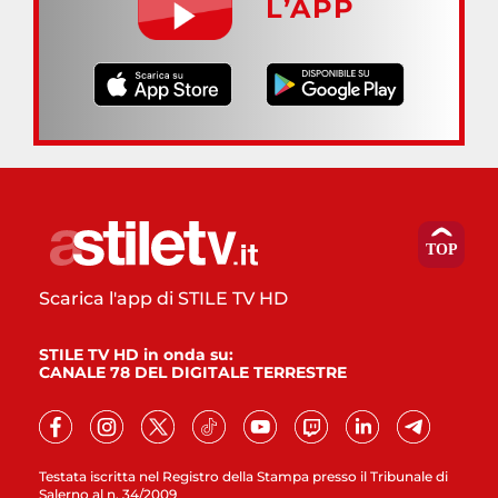
L’APP
Scarica l'app di STILE TV HD
STILE TV HD in onda su:
CANALE 78 DEL DIGITALE TERRESTRE
Testata iscritta nel Registro della Stampa presso il Tribunale di
Salerno al n. 34/2009