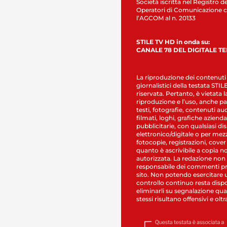
Società iscritta nel Registro de
Operatori di Comunicazione c
l’AGCOM al n. 20133
STILE TV HD in onda su:
CANALE 78 DEL DIGITALE T
La riproduzione dei contenuti
giornalistici della testata STI
riservata. Pertanto, è vietata l
riproduzione e l’uso, anche par
testi, fotografie, contenuti au
filmati, loghi, grafiche aziendal
pubblicitarie, con qualsiasi di
elettronico/digitale o per mez
fotocopie, registrazioni, cover
quanto è ascrivibile a copia n
autorizzata. La redazione non
responsabile dei commenti pr
sito. Non potendo esercitare 
controllo continuo resta dispo
eliminarli su segnalazione qual
stessi risultano offensivi e oltr