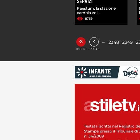
SERVIZI
Paestum, la stazione
cambia vol...
8769
«
‹
…
2348
2349
2
INIZIO
PREC.
Testata iscritta nel Registro de
Stampa presso il Tribunale di 
n. 34/2009