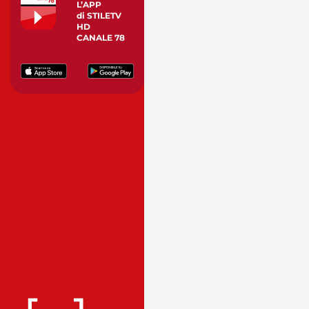
L’APP
di STILETV
HD
CANALE 78