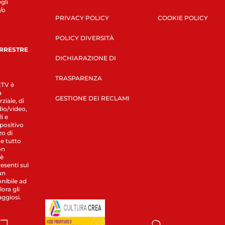
gli
/o
PRIVACY POLICY
COOKIE POLICY
POLICY DIVERSITÀ
ERRESTRE
DICHIARAZIONE DI
TRASPARENZA
LETV è
a
GESTIONE DEI RECLAMI
ziale, di
dio/video,
i e
spositivo
zo di
 e tutto
on
 è
esenti sul
un
nibile ad
ora gli
aggiosi.