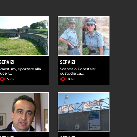
SERVIZI
SERVIZI
Paestum, riportare alla
Scandalo Forestale:
luce l'...
custodia ca...
5332
8925