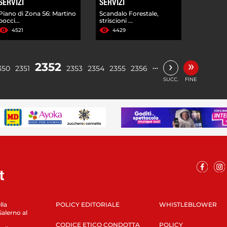
SERVIZI
SERVIZI
Piano di Zona S6: Martino
Scandalo Forestale,
bocci...
striscioni ...
4521
4429
»
›
2352
…
350
2351
2353
2354
2355
2356
SUCC.
FINE
lla
POLICY EDITORIALE
WHISTLEBLOWER
Salerno al
CODICE ETICO CONDOTTA
POLICY