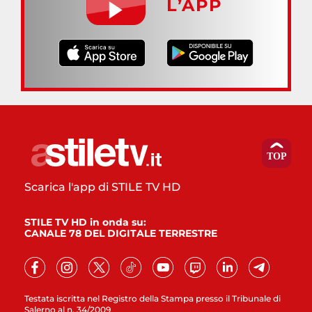
L’APP
Scarica l'app di STILE TV HD
STILE TV HD in onda su:
CANALE 78 DEL DIGITALE TERRESTRE
Testata iscritta nel Registro della Stampa presso il Tribunale di
Salerno al n. 34/2009