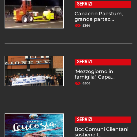
SERVIZI
Capaccio Paestum,
grande partec...
5364
SERVIZI
'Mezzogiorno in
famiglia', Capa...
6506
SERVIZI
Bcc Comuni Cilentani
sostiene l...