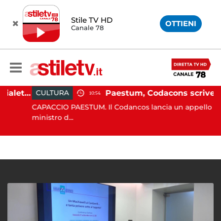
Stile TV HD
OTTIENI
Canale 78
Martina Carbonaro, braccialetto elettronico per i genitori della 14enne uccisa dall'ex
Paestum, Codacons scrive al ministro Giuli: "Rilanciare scavi dell'Anfiteatro nell'area archeologica"
CULTURA
10:54
CAPACCIO PAESTUM. Il Codancos lancia un appello al
ministro d...