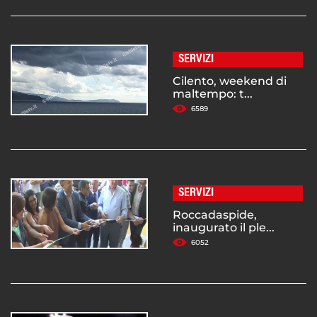
SERVIZI
Cilento, weekend di
maltempo: t...
6589
SERVIZI
Roccadaspide,
inaugurato il ple...
6052