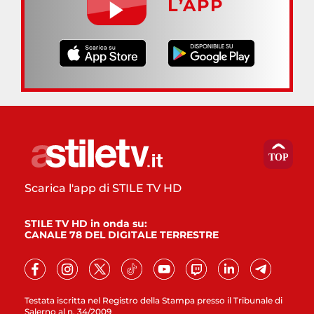
L’APP
Scarica l'app di STILE TV HD
STILE TV HD in onda su:
CANALE 78 DEL DIGITALE TERRESTRE
Testata iscritta nel Registro della Stampa presso il Tribunale di
Salerno al n. 34/2009