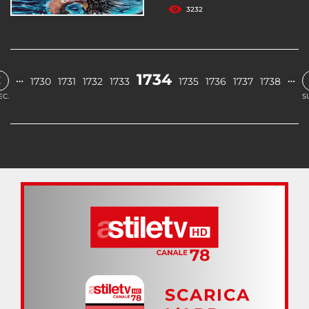
3232
‹
1734
…
…
1730
1731
1732
1733
1735
1736
1737
1738
EC.
S
SCARICA