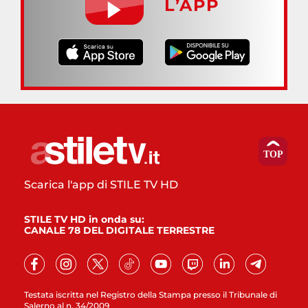
L’APP
Scarica l'app di STILE TV HD
STILE TV HD in onda su:
CANALE 78 DEL DIGITALE TERRESTRE
Testata iscritta nel Registro della Stampa presso il Tribunale di
Salerno al n. 34/2009