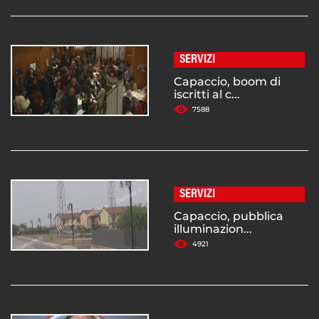
SERVIZI
Capaccio, boom di
iscritti al c...
7588
SERVIZI
Capaccio, pubblica
illuminazion...
4921