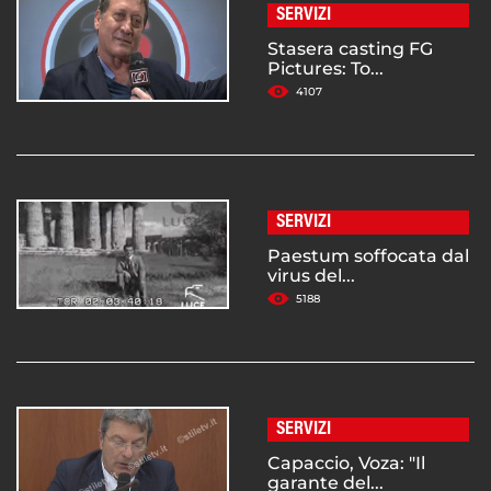
SERVIZI
Stasera casting FG
Pictures: To...
4107
SERVIZI
Paestum soffocata dal
virus del...
5188
SERVIZI
Capaccio, Voza: "Il
garante del...