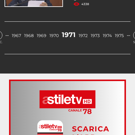
4338
1971
…
…
1967
1968
1969
1970
1972
1973
1974
1975
C.
S
SCARICA