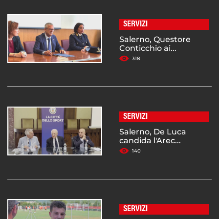
SERVIZI
Salerno, Questore
Conticchio ai...
318
SERVIZI
Salerno, De Luca
candida l'Arec...
140
SERVIZI