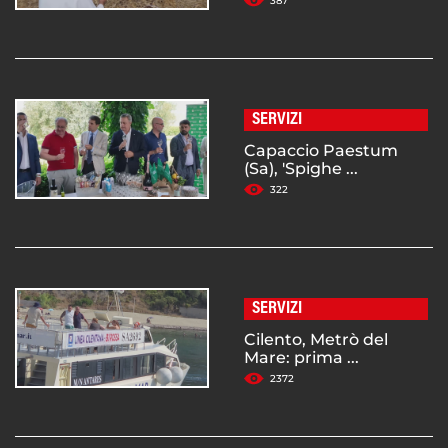
387
SERVIZI
Capaccio Paestum
(Sa), 'Spighe ...
322
SERVIZI
Cilento, Metrò del
Mare: prima ...
2372