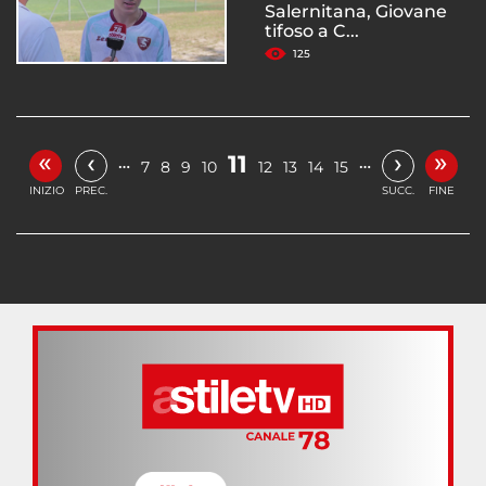
Salernitana, Giovane
tifoso a C...
125
«
»
‹
›
11
…
…
7
8
9
10
12
13
14
15
INIZIO
PREC.
SUCC.
FINE