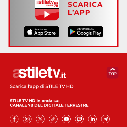
SCARICA
L’APP
Scarica l'app di STILE TV HD
STILE TV HD in onda su:
CANALE 78 DEL DIGITALE TERRESTRE