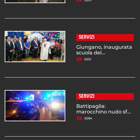
5357
SERVIZI
Giungano, inaugurata
scuola del...
6251
SERVIZI
Battipaglia:
marocchino nudo sf...
6284