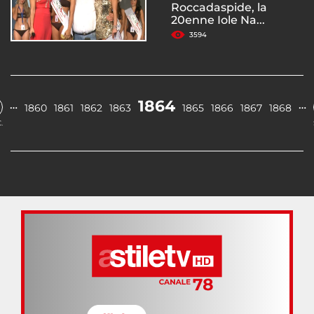
Roccadaspide, la
20enne Iole Na...
3594
1864
…
…
1860
1861
1862
1863
1865
1866
1867
1868
.