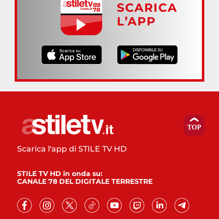
SCARICA
L’APP
Scarica l'app di STILE TV HD
STILE TV HD in onda su:
CANALE 78 DEL DIGITALE TERRESTRE