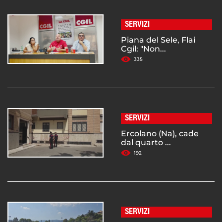
SERVIZI
Piana del Sele, Flai
Cgil: "Non...
335
SERVIZI
Ercolano (Na), cade
dal quarto ...
192
SERVIZI