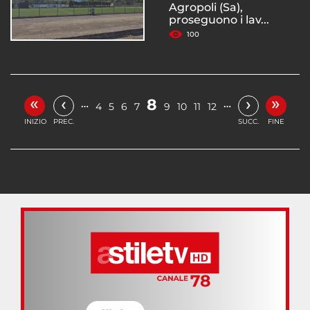
Agropoli (Sa),
proseguono i lav...
100
«
»
‹
›
8
…
…
4
5
6
7
9
10
11
12
INIZIO
PREC.
SUCC.
FINE