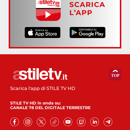
SCARICA
L’APP
Scarica l'app di STILE TV HD
STILE TV HD in onda su:
CANALE 78 DEL DIGITALE TERRESTRE