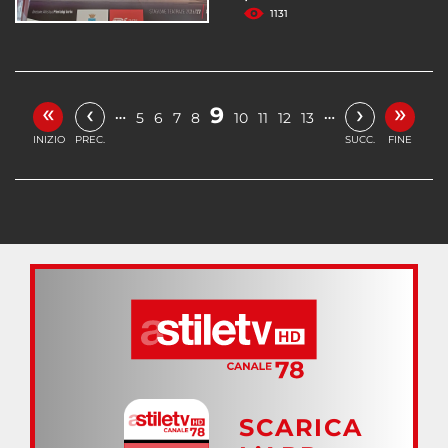
1131
«
»
‹
›
9
…
…
5
6
7
8
10
11
12
13
INIZIO
PREC.
SUCC.
FINE
SCARICA