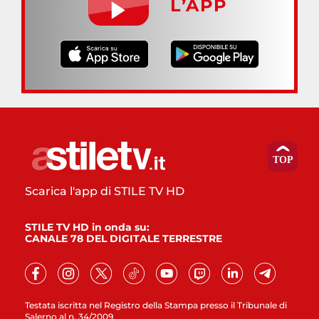
L’APP
Scarica l'app di STILE TV HD
STILE TV HD in onda su:
CANALE 78 DEL DIGITALE TERRESTRE
Testata iscritta nel Registro della Stampa presso il Tribunale di
Salerno al n. 34/2009