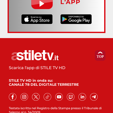
L’APP
Scarica l'app di STILE TV HD
STILE TV HD in onda su:
CANALE 78 DEL DIGITALE TERRESTRE
Testata iscritta nel Registro della Stampa presso il Tribunale di
Salerno al n. 34/2009