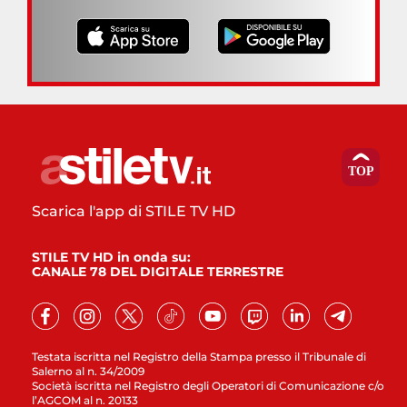
Scarica l'app di STILE TV HD
STILE TV HD in onda su:
CANALE 78 DEL DIGITALE TERRESTRE
Testata iscritta nel Registro della Stampa presso il Tribunale di
Salerno al n. 34/2009
Società iscritta nel Registro degli Operatori di Comunicazione c/o
l’AGCOM al n. 20133