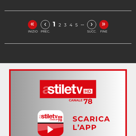
«
»
‹
›
1
…
2
3
4
5
INIZIO
PREC.
SUCC.
FINE
SCARICA
L’APP