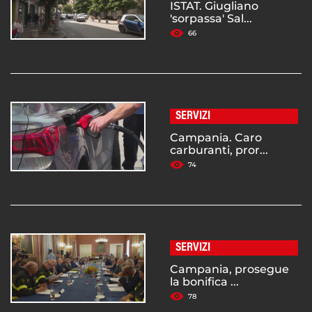
ISTAT. Giugliano
'sorpassa' Sal...
66
SERVIZI
Campania. Caro
carburanti, pror...
74
SERVIZI
Campania, prosegue
la bonifica ...
78