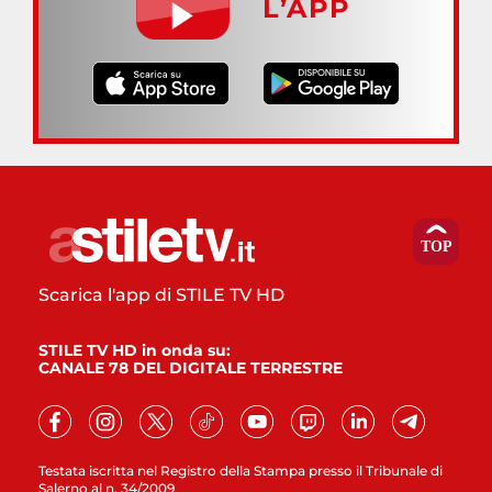
L’APP
Scarica l'app di STILE TV HD
STILE TV HD in onda su:
CANALE 78 DEL DIGITALE TERRESTRE
Testata iscritta nel Registro della Stampa presso il Tribunale di
Salerno al n. 34/2009