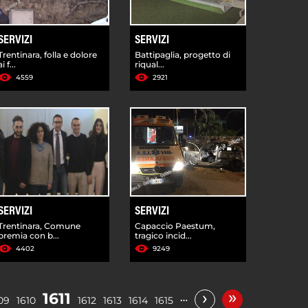
SERVIZI
SERVIZI
Trentinara, folla e dolore
Battipaglia, progetto di
ai f...
riqual...
4559
2921
SERVIZI
SERVIZI
Trentinara, Comune
Capaccio Paestum,
premia con b...
tragico incid...
4402
9249
»
›
1611
…
09
1610
1612
1613
1614
1615