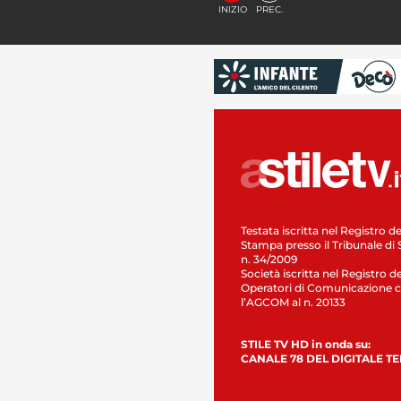
INIZIO
PREC.
Testata iscritta nel Registro de
Stampa presso il Tribunale di 
n. 34/2009
Società iscritta nel Registro de
Operatori di Comunicazione c
l’AGCOM al n. 20133
STILE TV HD in onda su:
CANALE 78 DEL DIGITALE T