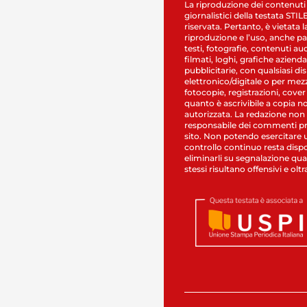
La riproduzione dei contenuti
giornalistici della testata STI
riservata. Pertanto, è vietata l
riproduzione e l’uso, anche par
testi, fotografie, contenuti au
filmati, loghi, grafiche aziendal
pubblicitarie, con qualsiasi di
elettronico/digitale o per mez
fotocopie, registrazioni, cover
quanto è ascrivibile a copia n
autorizzata. La redazione non
responsabile dei commenti pr
sito. Non potendo esercitare 
controllo continuo resta dispo
eliminarli su segnalazione qual
stessi risultano offensivi e oltr