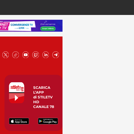
SCARICA
L’APP
di STILETV
HD
CANALE 78