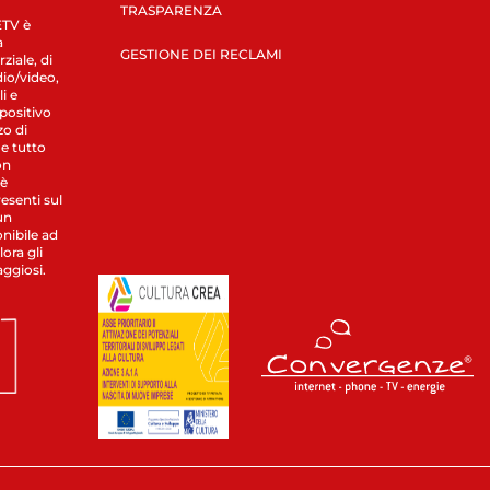
TRASPARENZA
LETV è
a
GESTIONE DEI RECLAMI
ziale, di
dio/video,
i e
spositivo
zo di
 e tutto
on
 è
esenti sul
un
nibile ad
ora gli
aggiosi.