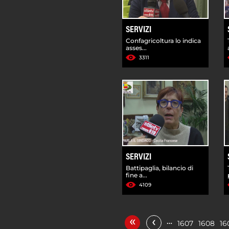
SERVIZI
Confagricoltura lo indica
asses...
3311
SERVIZI
Battipaglia, bilancio di
fine a...
4109
«
‹
…
1607
1608
16