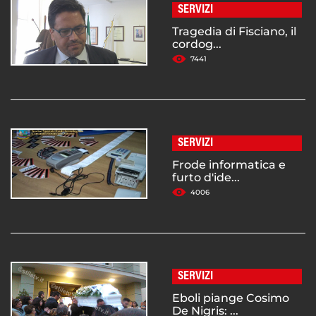
SERVIZI
Tragedia di Fisciano, il
cordog...
7441
SERVIZI
Frode informatica e
furto d'ide...
4006
SERVIZI
Eboli piange Cosimo
De Nigris: ...