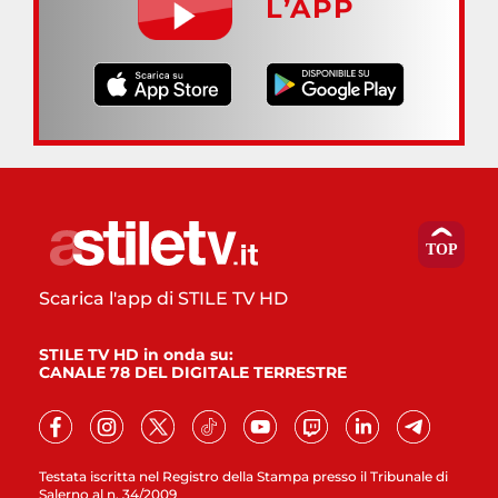
L’APP
Scarica l'app di STILE TV HD
STILE TV HD in onda su:
CANALE 78 DEL DIGITALE TERRESTRE
Testata iscritta nel Registro della Stampa presso il Tribunale di
Salerno al n. 34/2009