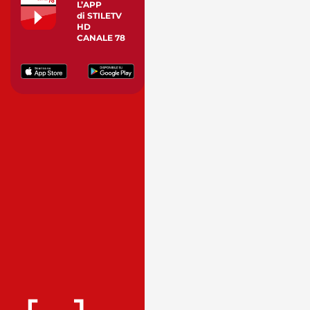
L’APP
di STILETV
HD
CANALE 78