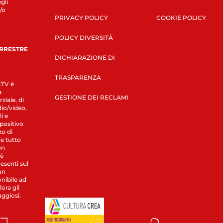
gli
/o
PRIVACY POLICY
COOKIE POLICY
POLICY DIVERSITÀ
ERRESTRE
DICHIARAZIONE DI
TRASPARENZA
LETV è
a
GESTIONE DEI RECLAMI
ziale, di
dio/video,
i e
spositivo
zo di
 e tutto
on
 è
esenti sul
un
nibile ad
ora gli
aggiosi.