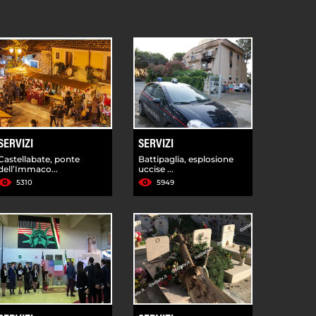
SERVIZI
SERVIZI
Castellabate, ponte
Battipaglia, esplosione
dell’Immaco...
uccise ...
5310
5949