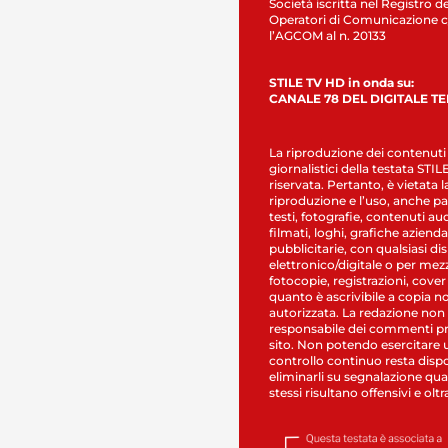
Società iscritta nel Registro de
Operatori di Comunicazione c
l’AGCOM al n. 20133
STILE TV HD in onda su:
CANALE 78 DEL DIGITALE T
La riproduzione dei contenuti
giornalistici della testata STI
riservata. Pertanto, è vietata l
riproduzione e l’uso, anche par
testi, fotografie, contenuti au
filmati, loghi, grafiche aziendal
pubblicitarie, con qualsiasi di
elettronico/digitale o per mez
fotocopie, registrazioni, cover
quanto è ascrivibile a copia n
autorizzata. La redazione non
responsabile dei commenti pr
sito. Non potendo esercitare 
controllo continuo resta dispo
eliminarli su segnalazione qual
stessi risultano offensivi e oltr