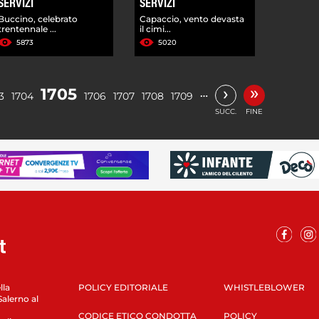
SERVIZI
SERVIZI
Buccino, celebrato
Capaccio, vento devasta
trentennale ...
il cimi...
5873
5020
»
›
1705
…
3
1704
1706
1707
1708
1709
SUCC.
FINE
lla
POLICY EDITORIALE
WHISTLEBLOWER
Salerno al
CODICE ETICO CONDOTTA
POLICY