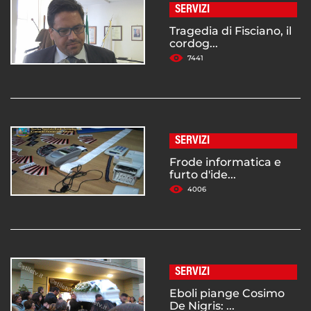
SERVIZI
Tragedia di Fisciano, il
cordog...
7441
SERVIZI
Frode informatica e
furto d'ide...
4006
SERVIZI
Eboli piange Cosimo
De Nigris: ...