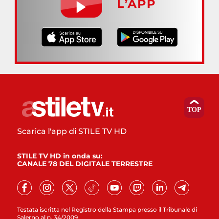
L’APP
Scarica l'app di STILE TV HD
STILE TV HD in onda su:
CANALE 78 DEL DIGITALE TERRESTRE
Testata iscritta nel Registro della Stampa presso il Tribunale di
Salerno al n. 34/2009