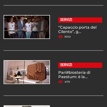
SERVIZI
“Capaccio porta del
Cilento”, g...
5042
SERVIZI
Pari#biosteria di
Paestum: è la...
4175