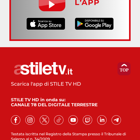
L’APP
Scarica l'app di STILE TV HD
STILE TV HD in onda su:
CANALE 78 DEL DIGITALE TERRESTRE
Testata iscritta nel Registro della Stampa presso il Tribunale di
Salerno al n. 34/2009