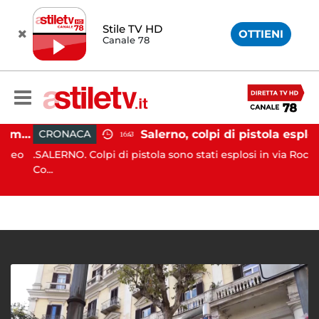
Stile TV HD
OTTIENI
Canale 78
Gozzo affonda in Costiera Amalfitana: occupanti soccorsi da altri natanti
Salerno, colpi di pistola esplosi a Pastena: ferito 20enne
CRONACA
16:43
eo
.SALERNO. Colpi di pistola sono stati esplosi in via Rocco
Co...