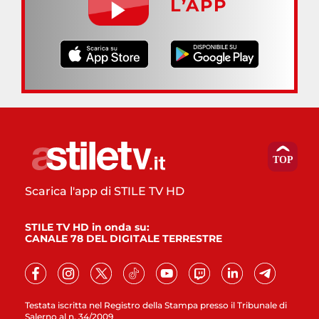
L’APP
Scarica l'app di STILE TV HD
STILE TV HD in onda su:
CANALE 78 DEL DIGITALE TERRESTRE
Testata iscritta nel Registro della Stampa presso il Tribunale di
Salerno al n. 34/2009