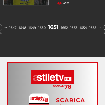
4029
1651
…
…
1647
1648
1649
1650
1652
1653
1654
1655
C.
S
SCARICA