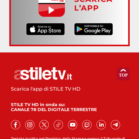
L’APP
Scarica l'app di STILE TV HD
STILE TV HD in onda su:
CANALE 78 DEL DIGITALE TERRESTRE
Testata iscritta nel Registro della Stampa presso il Tribunale di