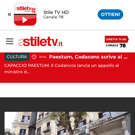
Stile TV HD
OTTIENI
Canale 78
Paestum, Codacons scrive al ministro Giuli: "Rilanciare scavi dell'Anfiteatro nell'area archeologica"
LTURA
ATTUAL
10:54
CCIO PAESTUM. Il Codancos lancia un appello al
CAPACCIO
tro d...
Capaccio 