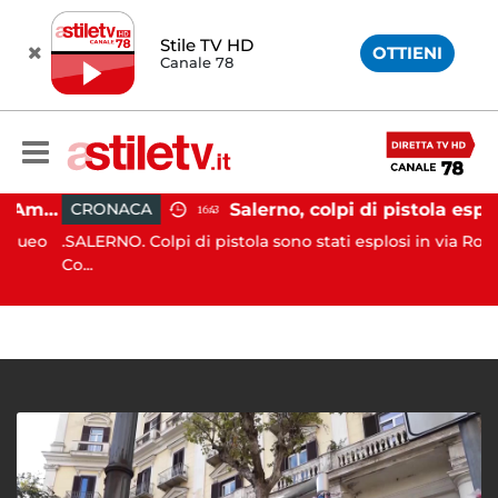
Stile TV HD
OTTIENI
Canale 78
Gozzo affonda in Costiera Amalfitana: occupanti soccorsi da altri natanti
Salerno, colpi di pistola esplosi a Pastena: ferito 20enne
CRONACA
16:43
ueo
.SALERNO. Colpi di pistola sono stati esplosi in via Rocco
Co...