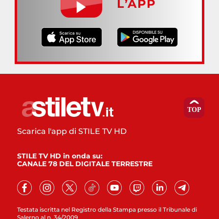
L’APP
Scarica l'app di STILE TV HD
STILE TV HD in onda su:
CANALE 78 DEL DIGITALE TERRESTRE
Testata iscritta nel Registro della Stampa presso il Tribunale di
Salerno al n. 34/2009