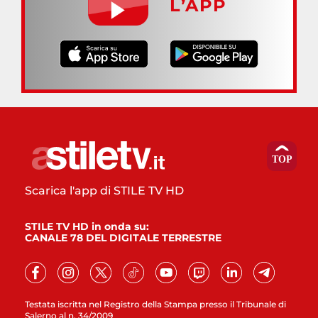
L’APP
Scarica l'app di STILE TV HD
STILE TV HD in onda su:
CANALE 78 DEL DIGITALE TERRESTRE
Testata iscritta nel Registro della Stampa presso il Tribunale di
Salerno al n. 34/2009