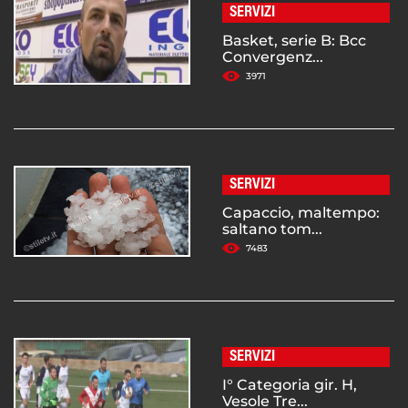
SERVIZI
Basket, serie B: Bcc
Convergenz...
3971
SERVIZI
Capaccio, maltempo:
saltano tom...
7483
SERVIZI
I° Categoria gir. H,
Vesole Tre...