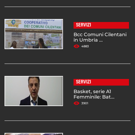
SERVIZI
Bcc Comuni Cilentani
in Umbria ...
4883
SERVIZI
Basket, serie A1
Femminile: Bat...
3901