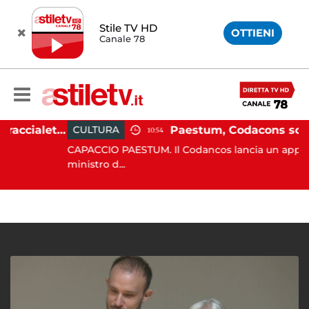
Stile TV HD
OTTIENI
Canale 78
Martina Carbonaro, braccialetto elettronico per i genitori della 14enne uccisa dall'ex
CULTURA
10:54
CAPACCIO PAESTUM. Il Codancos lancia un appello al
ministro d...