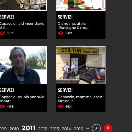
SERVIZI
SERVIZI
Capaccio, raid incendiario
Giungano, al via
al C...
"Botteghe & me...
5153
5319
SERVIZI
SERVIZI
Capaccio, scuola Vannulo
Capaccio, mamma lascia
abbatt...
bimbo in...
4138
6824
»
›
2011
…
009
2010
2012
2013
2014
2015