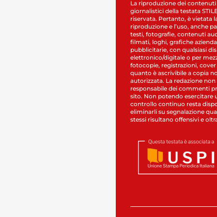
La riproduzione dei contenuti
giornalistici della testata STI
riservata. Pertanto, è vietata l
riproduzione e l’uso, anche par
testi, fotografie, contenuti au
filmati, loghi, grafiche aziendal
pubblicitarie, con qualsiasi di
elettronico/digitale o per mez
fotocopie, registrazioni, cover
quanto è ascrivibile a copia n
autorizzata. La redazione non
responsabile dei commenti pr
sito. Non potendo esercitare 
controllo continuo resta dispo
eliminarli su segnalazione qual
stessi risultano offensivi e oltr