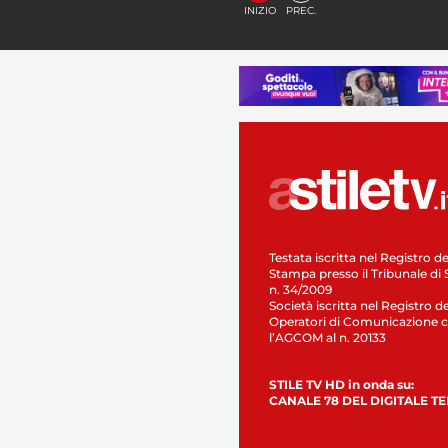
INIZIO
PREC.
Testata iscritta nel Registro de
Stampa presso il Tribunale di 
n. 34/2009
Società iscritta nel Registro de
Operatori di Comunicazione c
l’AGCOM al n. 20133
STILE TV HD in onda su:
CANALE 78 DEL DIGITALE T