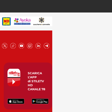
SCARICA
L’APP
di STILETV
HD
CANALE 78