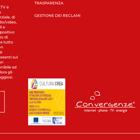
TRASPARENZA
LETV è
a
GESTIONE DEI RECLAMI
ziale, di
dio/video,
i e
spositivo
zo di
 e tutto
on
 è
esenti sul
un
nibile ad
ora gli
aggiosi.