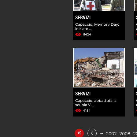
SERVIZI
Capaccio, Memory Day:
iniziate ...
8424
SERVIZI
Capaccio, abbattuta la
scuola V...
4154
«
‹
…
2007
2008
2