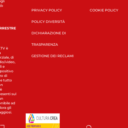
gli
/o
PRIVACY POLICY
COOKIE POLICY
POLICY DIVERSITÀ
ERRESTRE
DICHIARAZIONE DI
TRASPARENZA
LETV è
a
GESTIONE DEI RECLAMI
ziale, di
dio/video,
i e
spositivo
zo di
 e tutto
on
 è
esenti sul
un
nibile ad
ora gli
aggiosi.