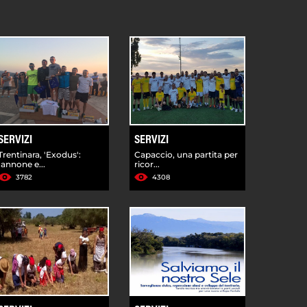
SERVIZI
SERVIZI
Trentinara, 'Exodus':
Capaccio, una partita per
Iannone e...
ricor...
3782
4308