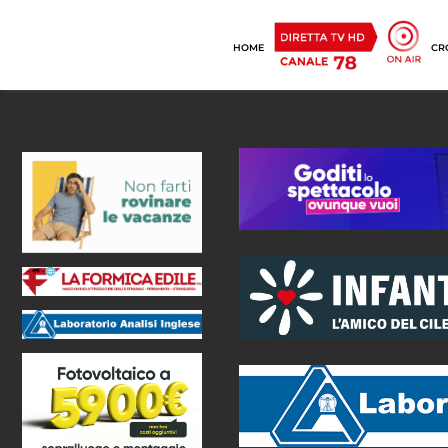
HOME
CR