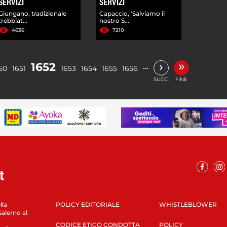
SERVIZI
SERVIZI
Giungano, tradizionale
Capaccio, 'Salviamo il
trebbiat...
nostro S...
4636
7210
»
›
1652
…
50
1651
1653
1654
1655
1656
SUCC.
FINE
lla
POLICY EDITORIALE
WHISTLEBLOWER
Salerno al
CODICE ETICO CONDOTTA
POLICY