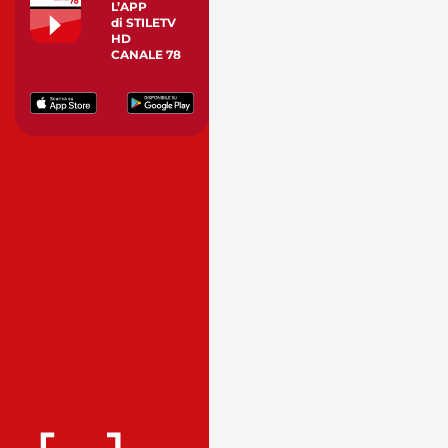
L’APP
di STILETV
HD
CANALE 78