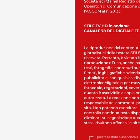
Società iscritta nel Registro de
Operatori di Comunicazione c
l’AGCOM al n. 20133
STILE TV HD in onda su:
CANALE 78 DEL DIGITALE T
La riproduzione dei contenuti
giornalistici della testata STI
riservata. Pertanto, è vietata l
riproduzione e l’uso, anche par
testi, fotografie, contenuti au
filmati, loghi, grafiche aziendal
pubblicitarie, con qualsiasi di
elettronico/digitale o per mez
fotocopie, registrazioni, cover
quanto è ascrivibile a copia n
autorizzata. La redazione non
responsabile dei commenti pr
sito. Non potendo esercitare 
controllo continuo resta dispo
eliminarli su segnalazione qual
stessi risultano offensivi e oltr