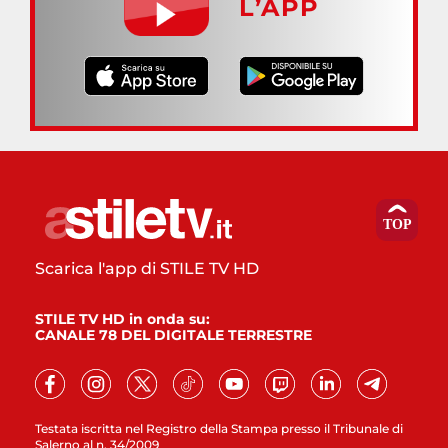
L’APP
Scarica l'app di STILE TV HD
STILE TV HD in onda su:
CANALE 78 DEL DIGITALE TERRESTRE
Testata iscritta nel Registro della Stampa presso il Tribunale di
Salerno al n. 34/2009