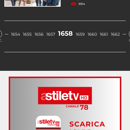
3914
1658
…
…
1654
1655
1656
1657
1659
1660
1661
1662
C.
SCARICA