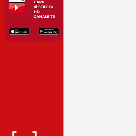
L’APP
di STILETV
HD
CANALE 78