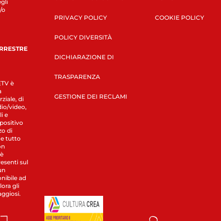
gli
/o
PRIVACY POLICY
COOKIE POLICY
POLICY DIVERSITÀ
ERRESTRE
DICHIARAZIONE DI
TRASPARENZA
LETV è
a
GESTIONE DEI RECLAMI
ziale, di
dio/video,
i e
spositivo
zo di
 e tutto
on
 è
esenti sul
un
nibile ad
ora gli
aggiosi.