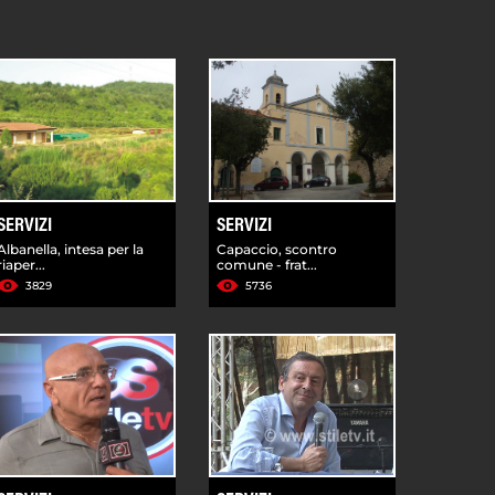
SERVIZI
SERVIZI
Albanella, intesa per la
Capaccio, scontro
riaper...
comune - frat...
3829
5736