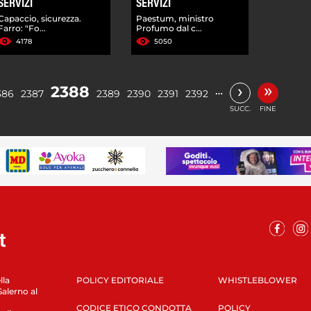
SERVIZI
SERVIZI
Capaccio, sicurezza.
Paestum, ministro
Farro: "Fo...
Profumo dal c...
4178
5050
»
›
2388
…
386
2387
2389
2390
2391
2392
SUCC.
FINE
lla
POLICY EDITORIALE
WHISTLEBLOWER
Salerno al
CODICE ETICO CONDOTTA
POLICY