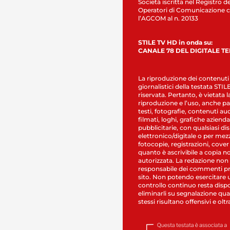
Società iscritta nel Registro de
Operatori di Comunicazione c
l’AGCOM al n. 20133
STILE TV HD in onda su:
CANALE 78 DEL DIGITALE T
La riproduzione dei contenuti
giornalistici della testata STI
riservata. Pertanto, è vietata l
riproduzione e l’uso, anche par
testi, fotografie, contenuti au
filmati, loghi, grafiche aziendal
pubblicitarie, con qualsiasi di
elettronico/digitale o per mez
fotocopie, registrazioni, cover
quanto è ascrivibile a copia n
autorizzata. La redazione non
responsabile dei commenti pr
sito. Non potendo esercitare 
controllo continuo resta dispo
eliminarli su segnalazione qual
stessi risultano offensivi e oltr