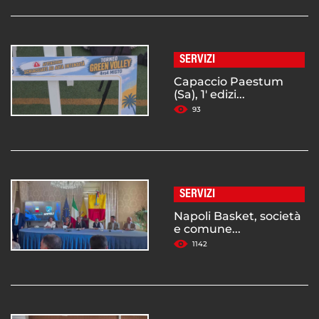
SERVIZI
Capaccio Paestum
(Sa), 1' edizi...
93
SERVIZI
Napoli Basket, società
e comune...
1142