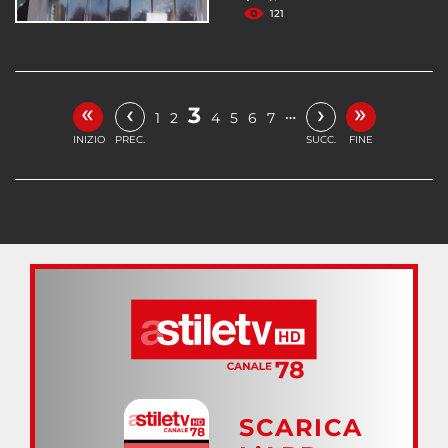
121
«
»
‹
›
3
…
1
2
4
5
6
7
INIZIO
PREC.
SUCC.
FINE
SCARICA