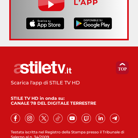
L’APP
Scarica l'app di STILE TV HD
STILE TV HD in onda su:
CANALE 78 DEL DIGITALE TERRESTRE
Testata iscritta nel Registro della Stampa presso il Tribunale di
Salerno al n. 34/2009