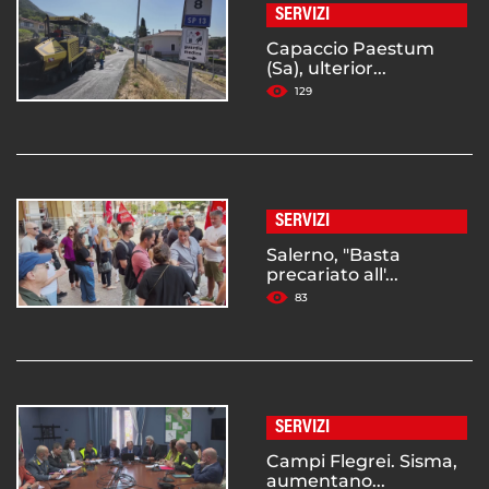
SERVIZI
Capaccio Paestum
(Sa), ulterior...
129
SERVIZI
Salerno, "Basta
precariato all'...
83
SERVIZI
Campi Flegrei. Sisma,
aumentano...