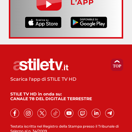
L’APP
Scarica l'app di STILE TV HD
STILE TV HD in onda su:
CANALE 78 DEL DIGITALE TERRESTRE
Testata iscritta nel Registro della Stampa presso il Tribunale di
Salerno al n. 34/2009