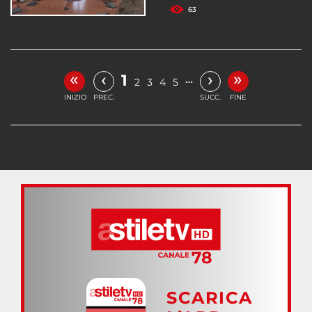
63
«
»
‹
›
1
…
2
3
4
5
INIZIO
PREC.
SUCC.
FINE
SCARICA