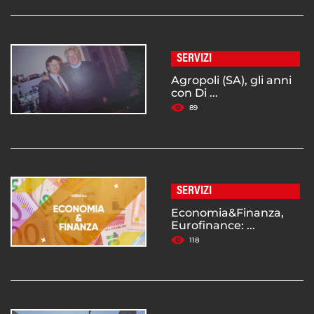
SERVIZI
Agropoli (SA), gli anni
con Di ...
89
SERVIZI
Economia&Finanza,
Eurofinance: ...
118